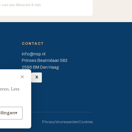
r van der Meeren
·
8 min
CONTACT
info@nsp.nl
Prinses Beatrixlaan 582
2595 BM Den Haag
✕
FB
X
eten. Lees
ellingen
▾
Privacy
Voorwaarden
Cookies