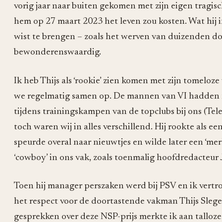
vorig jaar naar buiten gekomen met zijn eigen tragis
hem op 27 maart 2023 het leven zou kosten. Wat hij i
wist te brengen – zoals het werven van duizenden do
bewonderenswaardig.
Ik heb Thijs als ‘rookie’ zien komen met zijn tomeloz
we regelmatig samen op. De mannen van VI hadden no
tijdens trainingskampen van de topclubs bij ons (Teles
toch waren wij in alles verschillend. Hij rookte als e
speurde overal naar nieuwtjes en wilde later een ‘me
‘cowboy’ in ons vak, zoals toenmalig hoofdredacteu
Toen hij manager perszaken werd bij PSV en ik vertro
het respect voor de doortastende vakman Thijs Sleger
gesprekken over deze NSP-prijs merkte ik aan talloze c