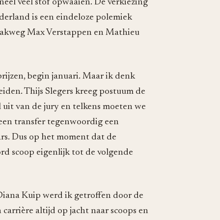
neel veel stof opwaaien. De verkiezing
derland is een eindeloze polemiek
an pakweg Max Verstappen en Mathieu
rijzen, begin januari. Maar ik denk
leiden. Thijs Slegers kreeg postuum de
el uit van de jury en telkens moeten we
een transfer tegenwoordig een
aars. Dus op het moment dat de
rd scoop eigenlijk tot de volgende
iana Kuip werd ik getroffen door de
n carrière altijd op jacht naar scoops en