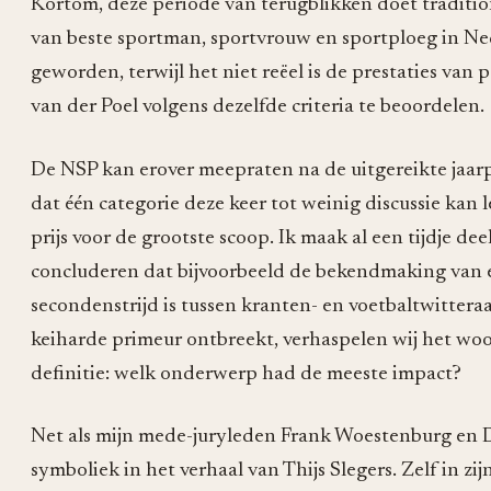
Kortom, deze periode van terugblikken doet traditio
van beste sportman, sportvrouw en sportploeg in Ne
geworden, terwijl het niet reëel is de prestaties v
van der Poel volgens dezelfde criteria te beoordelen.
De NSP kan erover meepraten na de uitgereikte jaarp
dat één categorie deze keer tot weinig discussie kan 
prijs voor de grootste scoop. Ik maak al een tijdje de
concluderen dat bijvoorbeeld de bekendmaking van 
secondenstrijd is tussen kranten- en voetbaltwitter
keiharde primeur ontbreekt, verhaspelen wij het woo
definitie: welk onderwerp had de meeste impact?
Net als mijn mede-juryleden Frank Woestenburg en D
symboliek in het verhaal van Thijs Slegers. Zelf in zij