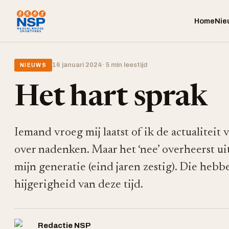
Home
Nie
16 januari 2024
· 5 min leestijd
NIEUWS
Het hart sprak
Iemand vroeg mij laatst of ik de actualiteit 
over nadenken. Maar het ‘nee’ overheerst uit
mijn generatie (eind jaren zestig). Die heb
hijgerigheid van deze tijd.
Redactie NSP