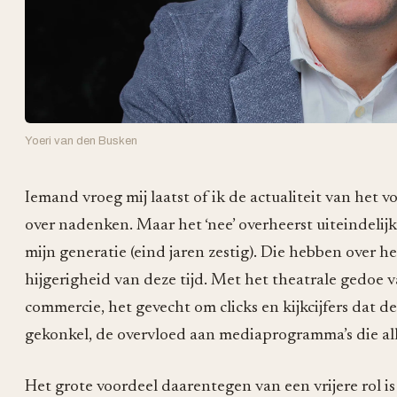
Yoeri van den Busken
Iemand vroeg mij laatst of ik de actualiteit van het v
over nadenken. Maar het ‘nee’ overheerst uiteindelijk
mijn generatie (eind jaren zestig). Die hebben over h
hijgerigheid van deze tijd. Met het theatrale gedoe v
commercie, het gevecht om clicks en kijkcijfers dat d
gekonkel, de overvloed aan mediaprogramma’s die al
Het grote voordeel daarentegen van een vrijere rol is