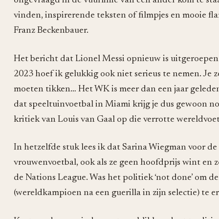
ongevraagd in de vuurlinie van een ander kom te sta
vinden, inspirerende teksten of filmpjes en mooie fl
Franz Beckenbauer.
Het bericht dat Lionel Messi opnieuw is uitgeroepen 
2023 hoef ik gelukkig ook niet serieus te nemen. Je z
moeten tikken… Het WK is meer dan een jaar geleden
dat speeltuinvoetbal in Miami krijg je dus gewoon nog
kritiek van Louis van Gaal op die verrotte wereldvoe
In hetzelfde stuk lees ik dat Sarina Wiegman voor de v
vrouwenvoetbal, ook als ze geen hoofdprijs wint en ze
de Nations League. Was het politiek ‘not done’ om d
(wereldkampioen na een guerilla in zijn selectie) te 