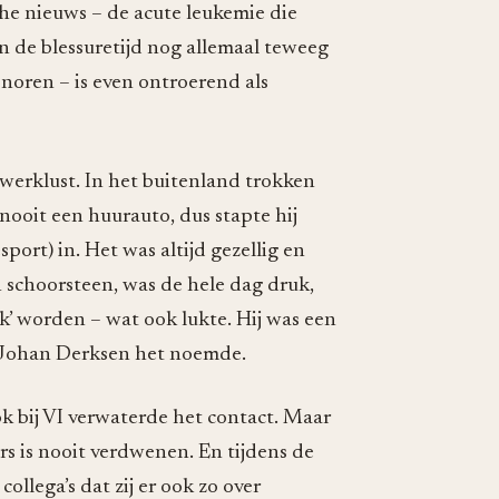
che nieuws – de acute leukemie die
n de blessuretijd nog allemaal teweeg
noren – is even ontroerend als
e werklust. In het buitenland trokken
oit een huurauto, dus stapte hij
port) in. Het was altijd gezellig en
en schoorsteen, was de hele dag druk,
rk’ worden – wat ook lukte. Hij was een
r Johan Derksen het noemde.
k bij VI verwaterde het contact. Maar
s is nooit verdwenen. En tijdens de
ollega’s dat zij er ook zo over