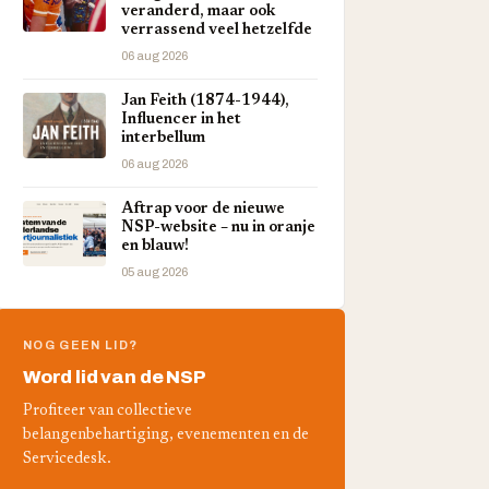
veranderd, maar ook
verrassend veel hetzelfde
06 aug 2026
Jan Feith (1874-1944),
Influencer in het
interbellum
06 aug 2026
Aftrap voor de nieuwe
NSP-website – nu in oranje
en blauw!
05 aug 2026
NOG GEEN LID?
Word lid van de NSP
Profiteer van collectieve
belangenbehartiging, evenementen en de
Servicedesk.