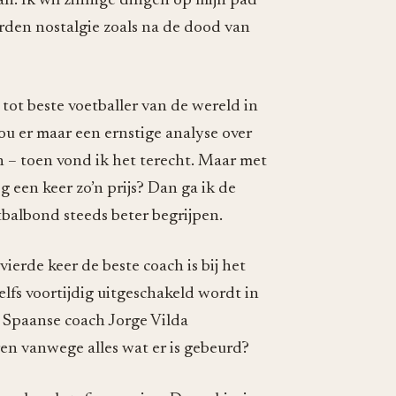
an. Ik wil zinnige dingen op mijn pad
arden nostalgie zoals na de dood van
tot beste voetballer van de wereld in
ou er maar een ernstige analyse over
 – toen vond ik het terecht. Maar met
 een keer zo’n prijs? Dan ga ik de
tbalbond steeds beter begrijpen.
ierde keer de beste coach is bij het
lfs voortijdig uitgeschakeld wordt in
e Spaanse coach Jorge Vilda
eren vanwege alles wat er is gebeurd?