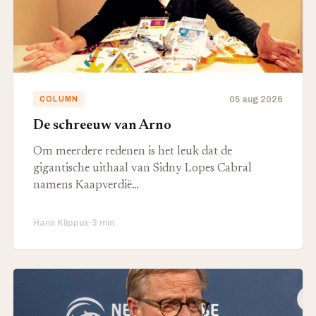
05 aug 2026
COLUMN
De schreeuw van Arno
Om meerdere redenen is het leuk dat de
gigantische uithaal van Sidny Lopes Cabral
namens Kaapverdië…
Hans Klippus
·
3 min