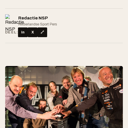
Redactie NSP
Nederlandse Sport Pers
DEEL:
in
X
🔗