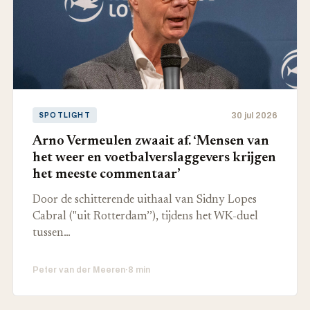
30 jul 2026
SPOTLIGHT
Arno Vermeulen zwaait af. ‘Mensen van
het weer en voetbalverslaggevers krijgen
het meeste commentaar’
Door de schitterende uithaal van Sidny Lopes
Cabral ("uit Rotterdam’’), tijdens het WK-duel
tussen…
Peter van der Meeren
·
8 min