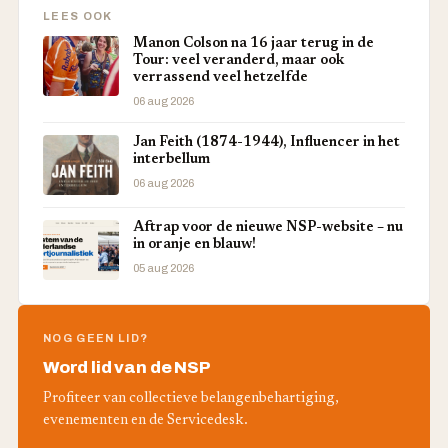
LEES OOK
Manon Colson na 16 jaar terug in de
Tour: veel veranderd, maar ook
verrassend veel hetzelfde
06 aug 2026
Jan Feith (1874-1944), Influencer in het
interbellum
06 aug 2026
Aftrap voor de nieuwe NSP-website – nu
in oranje en blauw!
05 aug 2026
NOG GEEN LID?
Word lid van de NSP
Profiteer van collectieve belangenbehartiging,
evenementen en de Servicedesk.