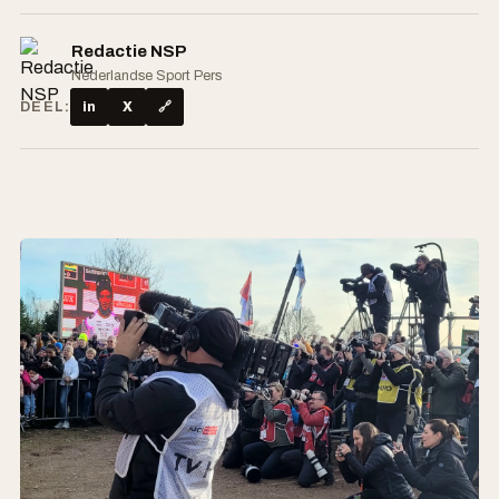
Redactie NSP
Nederlandse Sport Pers
DEEL:
in
X
🔗