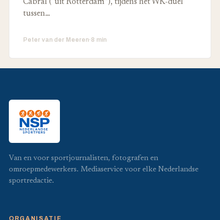
Cabral ("uit Rotterdam’’), tijdens het WK-duel
tussen…
Peter van der Meeren
·
8 min
Van en voor sportjournalisten, fotografen en
omroepmedewerkers. Mediaservice voor elke Nederlandse
sportredactie.
ORGANISATIE