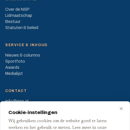
Over de NSP
Lidmaatschap
Bestuur
Statuten & beleid
SERVICE & INHOUD
Nieuws & columns
Sportfoto
Awards
Medialijst
CONTACT
info@nsp.nl
Prinses Beatrixlaan 582
✕
Cookie-instellingen
2595 BM Den Haag
Wij gebruiken cookies om de website goed te laten
FB
X
werken en het gebruik te meten. Lees meer in onze