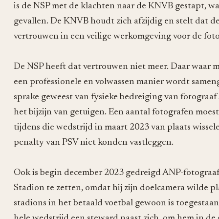
is de NSP met de klachten naar de KNVB gestapt, wat
gevallen. De KNVB houdt zich afzijdig en stelt dat de 
vertrouwen in een veilige werkomgeving voor de fot
De NSP heeft dat vertrouwen niet meer. Daar waar met
een professionele en volwassen manier wordt sameng
sprake geweest van fysieke bedreiging van fotograaf
het bijzijn van getuigen. Een aantal fotografen moes
tijdens die wedstrijd in maart 2023 van plaats wisse
penalty van PSV niet konden vastleggen.
Ook is begin december 2023 gedreigd ANP-fotograa
Stadion te zetten, omdat hij zijn doelcamera wilde pl
stadions in het betaald voetbal gewoon is toegestaa
hele wedstrijd een steward naast zich, om hem in de