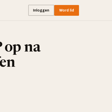
Inloggen
Word lid
 op na
fen