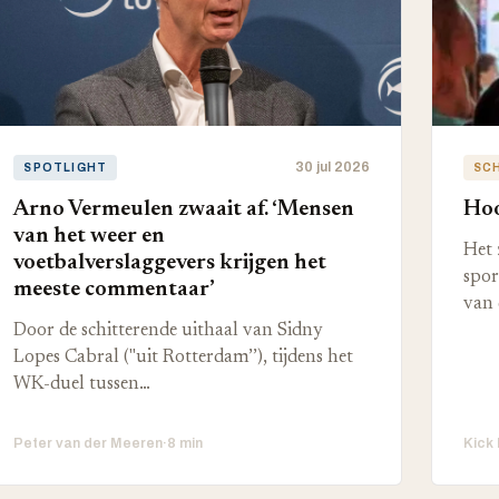
30 jul 2026
SPOTLIGHT
SC
Arno Vermeulen zwaait af. ‘Mensen
Hoo
van het weer en
Het 
voetbalverslaggevers krijgen het
spor
meeste commentaar’
van 
Door de schitterende uithaal van Sidny
Lopes Cabral ("uit Rotterdam’’), tijdens het
WK-duel tussen…
Peter van der Meeren
·
8 min
Kick