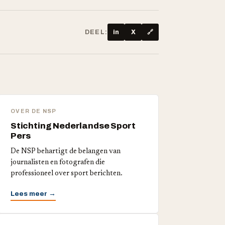
DEEL:
in
X
🔗
OVER DE NSP
Stichting Nederlandse Sport
Pers
De NSP behartigt de belangen van
journalisten en fotografen die
professioneel over sport berichten.
Lees meer →