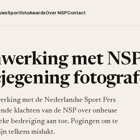
uws
Sportfoto
Awards
Over NSP
Contact
werking met NSP
ejegening fotogra
erking met de Nederlandse Sport Pers
nde klachten van de NSP over onheuse
ieke bedreiging aan toe. Pogingen om te
jn telkens mislukt.