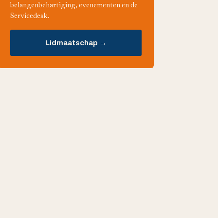
belangenbehartiging, evenementen en de
Servicedesk.
Lidmaatschap →