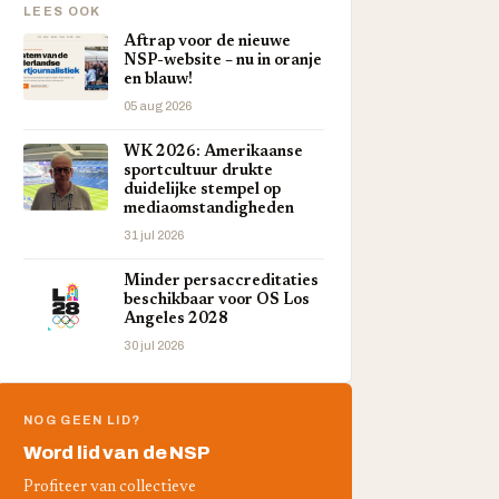
LEES OOK
Aftrap voor de nieuwe
NSP-website – nu in oranje
en blauw!
05 aug 2026
WK 2026: Amerikaanse
sportcultuur drukte
duidelijke stempel op
mediaomstandigheden
31 jul 2026
Minder persaccreditaties
beschikbaar voor OS Los
Angeles 2028
30 jul 2026
NOG GEEN LID?
Word lid van de NSP
Profiteer van collectieve