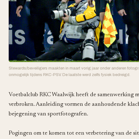
Stewards/beveiligers maakten in maart vorig jaar onder anderen fotog
onmogelijk tijdens RKC-PSV. De laatste werd zelfs fysiek bedreigd.
Voetbalclub RKC Waalwijk heeft de samenwerking m
verbroken. Aanleiding vormen de aanhoudende klac
bejegening van sportfotografen.
Pogingen om te komen tot een verbetering van de situa