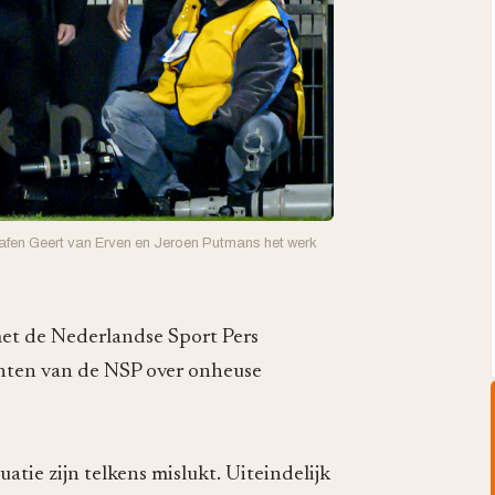
rafen Geert van Erven en Jeroen Putmans het werk
et de Nederlandse Sport Pers
hten van de NSP over onheuse
tie zijn telkens mislukt. Uiteindelijk