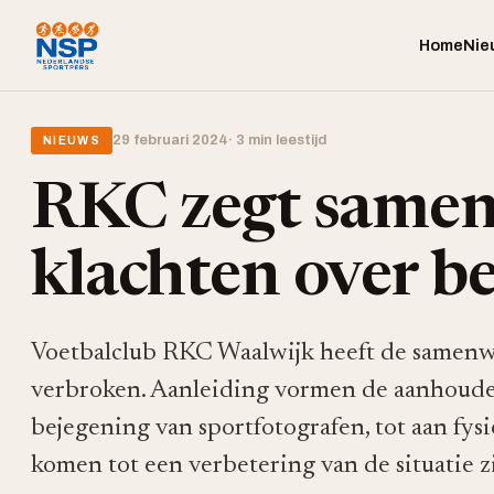
Home
Nie
29 februari 2024
· 3 min leestijd
NIEUWS
RKC zegt samen
klachten over b
Voetbalclub RKC Waalwijk heeft de samenw
verbroken. Aanleiding vormen de aanhoude
bejegening van sportfotografen, tot aan fys
komen tot een verbetering van de situatie zi