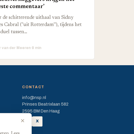
ste commentaar’
 de schitterende uithaal van Sidny
s Cabral ("uit Rotterdam’’), tijdens het
duel tussen…
r van der Meeren
·
8 min
CONTACT
info@nsp.nl
Prinses Beatrixlaan 582
2595 BM Den Haag
✕
FB
X
eten. Lees