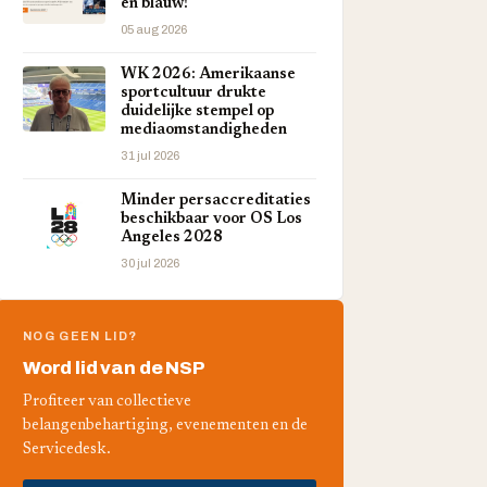
en blauw!
05 aug 2026
WK 2026: Amerikaanse
sportcultuur drukte
duidelijke stempel op
mediaomstandigheden
31 jul 2026
Minder persaccreditaties
beschikbaar voor OS Los
Angeles 2028
30 jul 2026
NOG GEEN LID?
Word lid van de NSP
Profiteer van collectieve
belangenbehartiging, evenementen en de
Servicedesk.