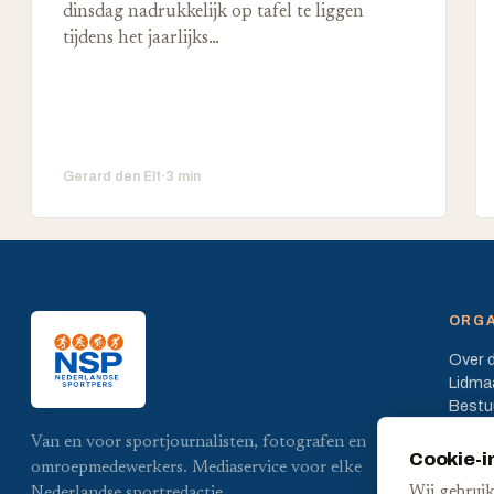
dinsdag nadrukkelijk op tafel te liggen
tijdens het jaarlijks…
Gerard den Elt
·
3 min
ORGA
Over 
Lidma
Bestu
Statut
Van en voor sportjournalisten, fotografen en
Cookie-i
omroepmedewerkers. Mediaservice voor elke
Wij gebruik
Nederlandse sportredactie.