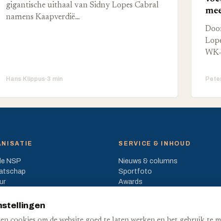
gigantische uithaal van Sidny Lopes Cabral
mee
namens Kaapverdië…
Door
Lope
WK-
Hans Klippus
·
3 min
Pete
NISATIE
SERVICE & INHOUD
de NSP
Nieuws & columns
atschap
Sportfoto
ur
Awards
en & beleid
Medialijst
nstellingen
en cookies om de website goed te laten werken en het gebruik te m