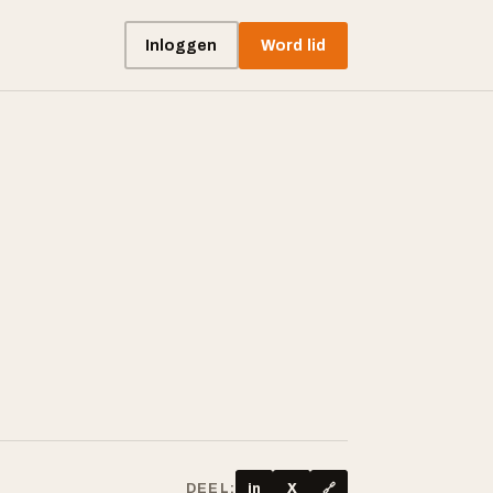
Inloggen
Word lid
m
DEEL:
in
X
🔗