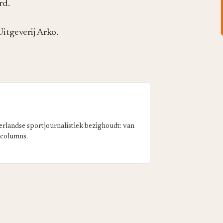
rd.
itgeverij Arko.
erlandse sportjournalistiek bezighoudt: van
 columns.