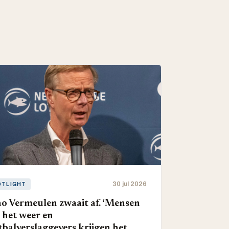
30 jul 2026
OTLIGHT
o Vermeulen zwaait af. ‘Mensen
 het weer en
tbalverslaggevers krijgen het