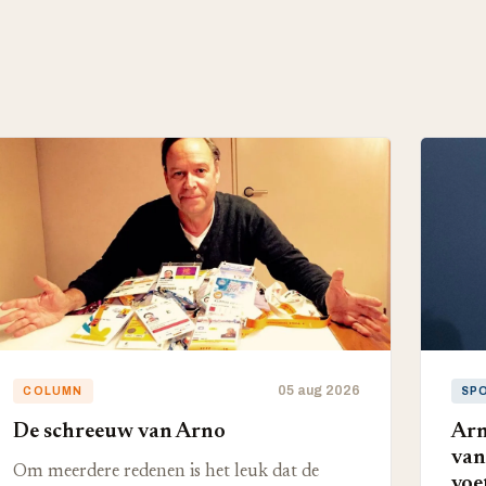
05 aug 2026
COLUMN
SP
De schreeuw van Arno
Arn
van
Om meerdere redenen is het leuk dat de
voe