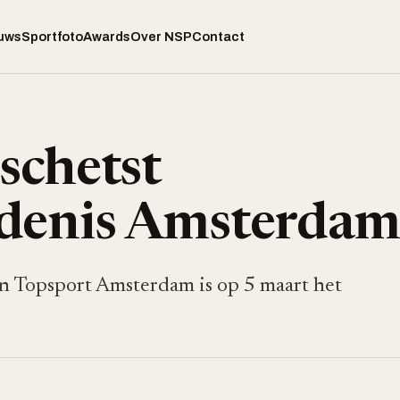
uws
Sportfoto
Awards
Over NSP
Contact
 schetst
edenis Amsterda
an Topsport Amsterdam is op 5 maart het