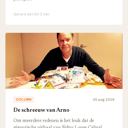
Gerard den Elt
·
3 min
05 aug 2026
COLUMN
De schreeuw van Arno
Om meerdere redenen is het leuk dat de
gigantische uithaal van Sidny Lopes Cabral