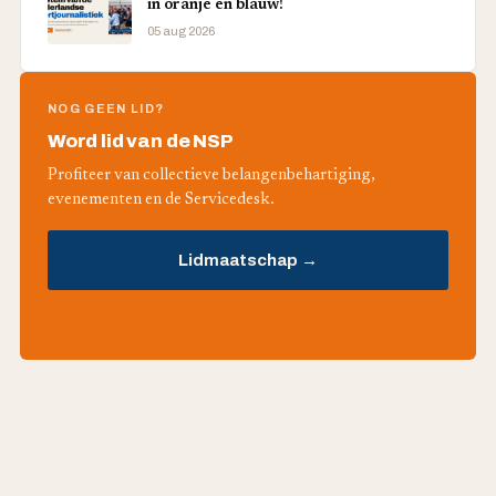
in oranje en blauw!
05 aug 2026
NOG GEEN LID?
Word lid van de NSP
Profiteer van collectieve belangenbehartiging,
evenementen en de Servicedesk.
Lidmaatschap →