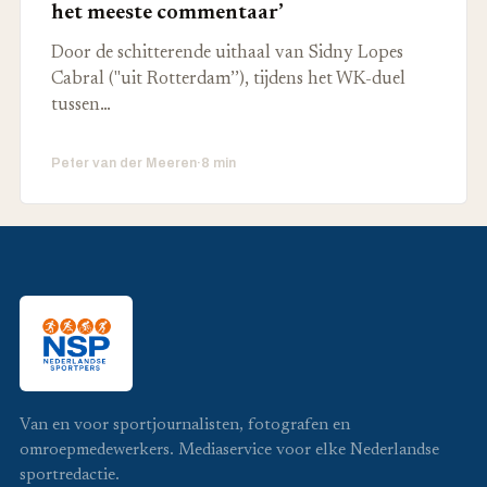
het meeste commentaar’
Door de schitterende uithaal van Sidny Lopes
Cabral ("uit Rotterdam’’), tijdens het WK-duel
tussen…
Peter van der Meeren
·
8 min
Van en voor sportjournalisten, fotografen en
omroepmedewerkers. Mediaservice voor elke Nederlandse
sportredactie.