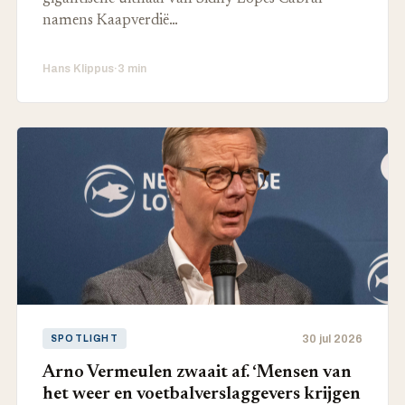
namens Kaapverdië…
Hans Klippus
·
3 min
30 jul 2026
SPOTLIGHT
Arno Vermeulen zwaait af. ‘Mensen van
het weer en voetbalverslaggevers krijgen