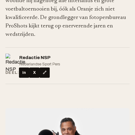
woonde hij nagenoeg alle interlands en grote
voetbaltoernooien bij, óók als Oranje zich niet
kwalificeerde. De grondlegger van fotopersbureau
ProShots kijkt terug op enerverende jaren en
wedstrijden.
Redactie NSP
Nederlandse Sport Pers
DEEL:
in
X
🔗