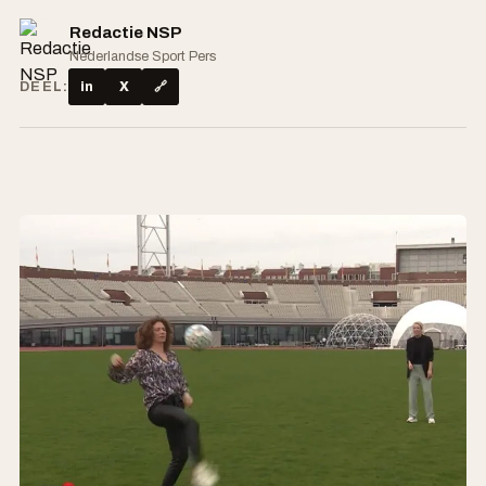
Redactie NSP
Nederlandse Sport Pers
DEEL:
in
X
🔗