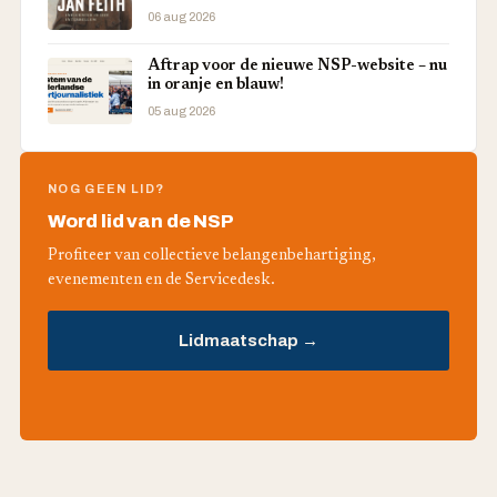
06 aug 2026
Aftrap voor de nieuwe NSP-website – nu
in oranje en blauw!
05 aug 2026
NOG GEEN LID?
Word lid van de NSP
Profiteer van collectieve belangenbehartiging,
evenementen en de Servicedesk.
Lidmaatschap →