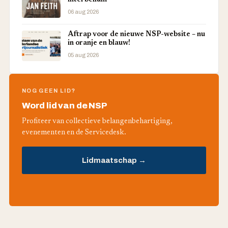
interbellum
06 aug 2026
Aftrap voor de nieuwe NSP-website – nu
in oranje en blauw!
05 aug 2026
NOG GEEN LID?
Word lid van de NSP
Profiteer van collectieve belangenbehartiging,
evenementen en de Servicedesk.
Lidmaatschap →