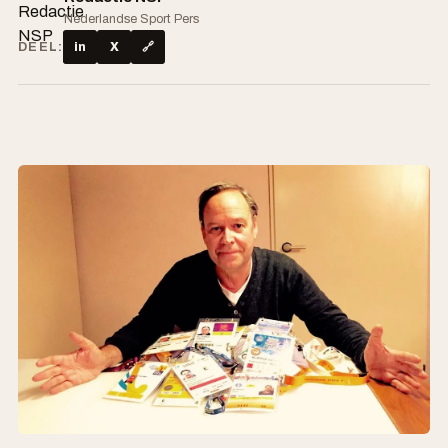
Nederlandse Sport Pers
DEEL:
in
X
🔗