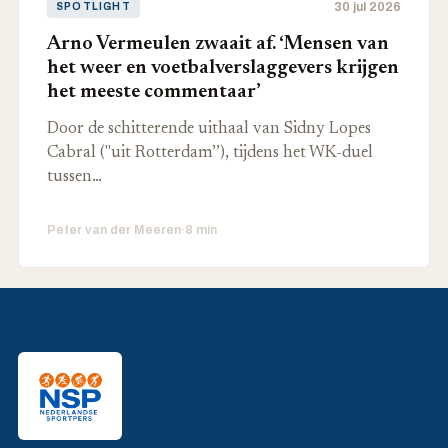
30 jul 2026
SPOTLIGHT
Arno Vermeulen zwaait af. ‘Mensen van
het weer en voetbalverslaggevers krijgen
het meeste commentaar’
Door de schitterende uithaal van Sidny Lopes
Cabral ("uit Rotterdam’’), tijdens het WK-duel
tussen…
Peter van der Meeren
·
8 min