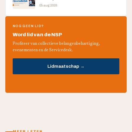
05 aug 2026
NOG GEEN LID?
Word lid van de NSP
Profiteer van collectieve belangenbehartiging,
evenementen en de Servicedesk.
Lidmaatschap →
MEER LEZEN