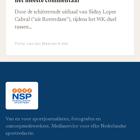
het meeste commentaar’
Door de schitterende uithaal van Sidny Lopes
Cabral ("uit Rotterdam’’), tijdens het WK-duel
tussen…
Peter van der Meeren
·
8 min
Van en voor sportjournalisten, fotografen en
omroepmedewerkers. Mediaservice voor elke Nederlandse
sportredactie.