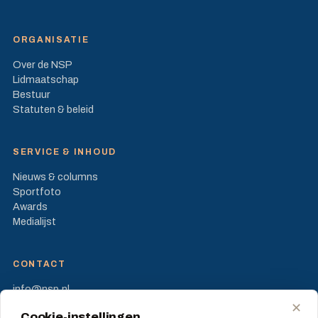
ORGANISATIE
Over de NSP
Lidmaatschap
Bestuur
Statuten & beleid
SERVICE & INHOUD
Nieuws & columns
Sportfoto
Awards
Medialijst
CONTACT
info@nsp.nl
Prinses Beatrixlaan 582
✕
Cookie-instellingen