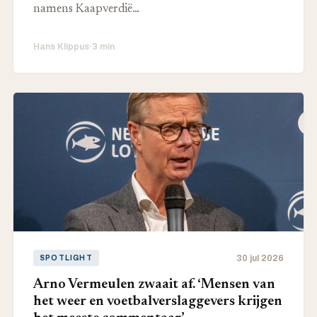
namens Kaapverdië…
Hans Klippus
·
3 min
30 jul 2026
SPOTLIGHT
Arno Vermeulen zwaait af. ‘Mensen van
het weer en voetbalverslaggevers krijgen