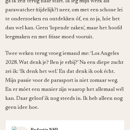
ga ik zelf terug naar start. Ik leg mijn werk als
parawatcher (tijdelijk?) neer, om met een schone lei
te onderzoeken en ontdekken óf, en zo ja, hóe het
dan wel kan. Geen ‘lopende zaken’, maar het hoofd
leegmaken en met frisse moed vooruit.
Twee weken terug vroeg iemand me: ‘Los Angeles
2028. Wat denk je? Ben je erbij?’ Na een diepe zucht
zei ik: ‘Ik denk het wel.’ En dat denk ik ook écht.
Mijn passie voor de parasport is niet zomaar weg.
En er móet een manier zijn waarop het allemaal wél
kan. Daar geloof ik nog steeds in. Ik heb alleen nog
geen idee hoe.