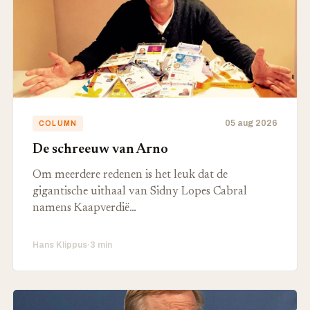
05 aug 2026
COLUMN
De schreeuw van Arno
Om meerdere redenen is het leuk dat de
gigantische uithaal van Sidny Lopes Cabral
namens Kaapverdië…
Hans Klippus
·
3 min