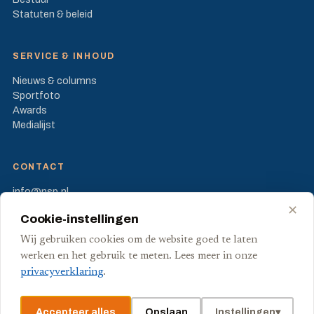
Statuten & beleid
SERVICE & INHOUD
Nieuws & columns
Sportfoto
Awards
Medialijst
CONTACT
info@nsp.nl
Prinses Beatrixlaan 582
✕
Cookie-instellingen
2595 BM Den Haag
Wij gebruiken cookies om de website goed te laten
FB
X
werken en het gebruik te meten. Lees meer in onze
privacyverklaring
.
Accepteer alles
Opslaan
Instellingen
▾