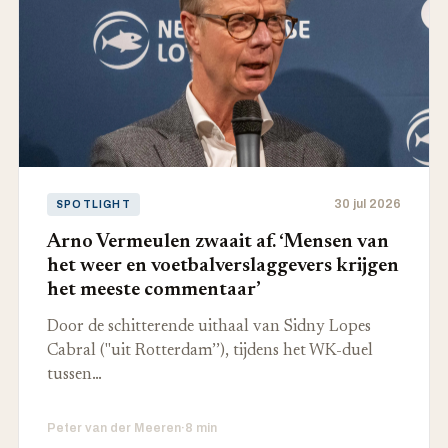
30 jul 2026
SPOTLIGHT
Arno Vermeulen zwaait af. ‘Mensen van
het weer en voetbalverslaggevers krijgen
het meeste commentaar’
Door de schitterende uithaal van Sidny Lopes
Cabral ("uit Rotterdam’’), tijdens het WK-duel
tussen…
Peter van der Meeren
·
8 min