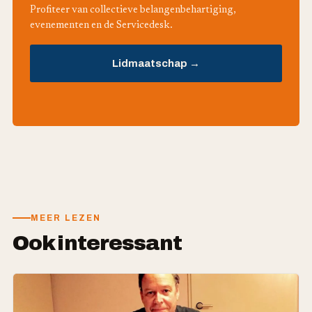
Profiteer van collectieve belangenbehartiging,
evenementen en de Servicedesk.
Lidmaatschap →
MEER LEZEN
Ook interessant