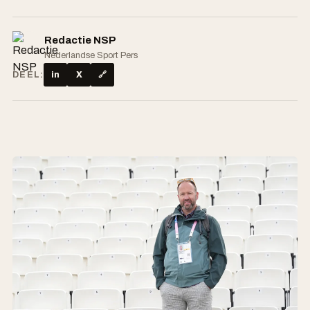
Redactie NSP
Nederlandse Sport Pers
DEEL:
in
X
🔗