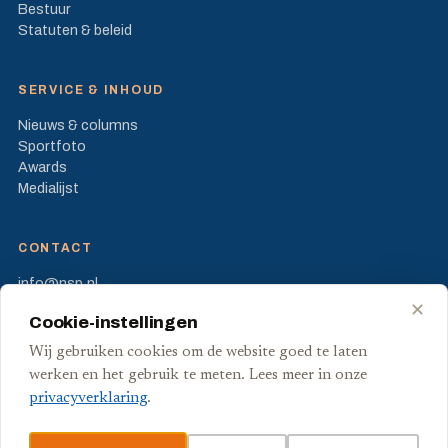
Bestuur
Statuten & beleid
SERVICE & INHOUD
Nieuws & columns
Sportfoto
Awards
Medialijst
CONTACT
info@nsp.nl
Prinses Beatrixlaan 582
✕
Cookie-instellingen
2595 BM Den Haag
Wij gebruiken cookies om de website goed te laten
FB
X
werken en het gebruik te meten. Lees meer in onze
privacyverklaring
.