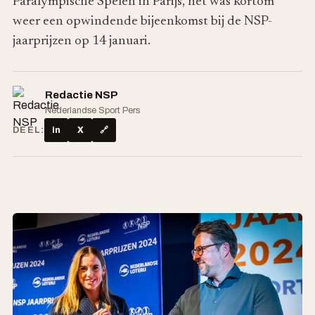
Paralympische Spelen in Parijs, het was kortom
weer een opwindende bijeenkomst bij de NSP-
jaarprijzen op 14 januari.
Redactie NSP
Nederlandse Sport Pers
DEEL:
in
X
🔗