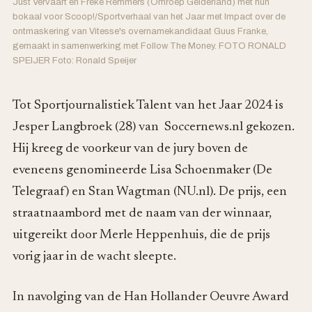
Just Vervaart en Freke Remmers (Omroep Gelderland) met hun
bokaal voor Scoop!/Sportverhaal van het Jaar met Impact over de
ontmaskering van Vitesse's overnamekandidaat Guus Franke,
gemaakt in samenwerking met Follow The Money. FOTO RONALD
SPEIJER Foto: Ronald Speijer
Tot Sportjournalistiek Talent van het Jaar 2024 is
Jesper Langbroek (28) van Soccernews.nl gekozen.
Hij kreeg de voorkeur van de jury boven de
eveneens genomineerde Lisa Schoenmaker (De
Telegraaf) en Stan Wagtman (NU.nl). De prijs, een
straatnaambord met de naam van der winnaar,
uitgereikt door Merle Heppenhuis, die de prijs
vorig jaar in de wacht sleepte.
In navolging van de Han Hollander Oeuvre Award