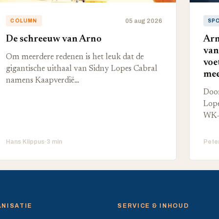
05 aug 2026
COLUMN
SP
De schreeuw van Arno
Arn
van
Om meerdere redenen is het leuk dat de
voe
gigantische uithaal van Sidny Lopes Cabral
mee
namens Kaapverdië…
Door
Lope
WK-
Hans Klippus
·
3 min
Pete
NISATIE
SERVICE & INHOUD