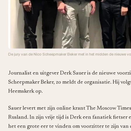
De jury van de Nico Scheepmaker Beker met in het midden de nieuwe voo
Journalist en uitgever Derk Sauer is de nieuwe voorz
Scheepmaker Beker, zo meldt de organisatie. Hij vol
Heemskerk op.
Sauer levert met zijn online krant The Moscow Times 
Rusland. In zijn vrije tijd is Derk een fanatiek fietser
het een grote eer te vinden om voorzitter te zijn va