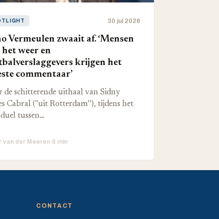
30 jul 2026
OTLIGHT
o Vermeulen zwaait af. ‘Mensen
 het weer en
tbalverslaggevers krijgen het
ste commentaar’
 de schitterende uithaal van Sidny
s Cabral ("uit Rotterdam’’), tijdens het
duel tussen…
r van der Meeren
·
8 min
CONTACT