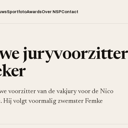
uws
Sportfoto
Awards
Over NSP
Contact
we juryvoorzitter
eker
uwe voorzitter van de vakjury voor de Nico
. Hij volgt voormalig zwemster Femke