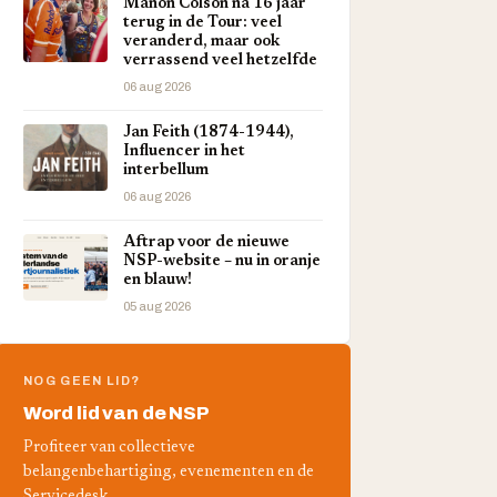
Manon Colson na 16 jaar
terug in de Tour: veel
veranderd, maar ook
verrassend veel hetzelfde
06 aug 2026
Jan Feith (1874-1944),
Influencer in het
interbellum
06 aug 2026
Aftrap voor de nieuwe
NSP-website – nu in oranje
en blauw!
05 aug 2026
NOG GEEN LID?
Word lid van de NSP
Profiteer van collectieve
belangenbehartiging, evenementen en de
Servicedesk.