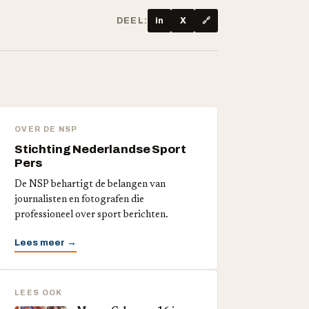
DEEL:
in
X
🔗
OVER DE NSP
Stichting Nederlandse Sport
Pers
De NSP behartigt de belangen van
journalisten en fotografen die
professioneel over sport berichten.
Lees meer →
LEES OOK