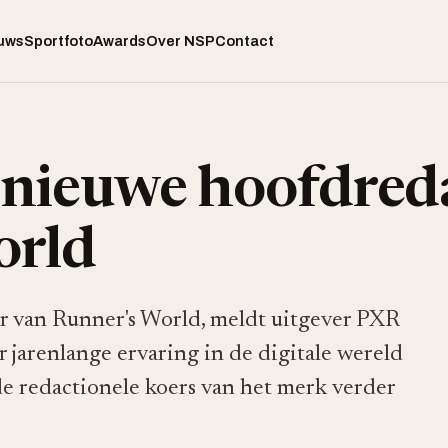
uws
Sportfoto
Awards
Over NSP
Contact
 nieuwe hoofdred
orld
r van Runner's World, meldt uitgever PXR
jarenlange ervaring in de digitale wereld
 de redactionele koers van het merk verder