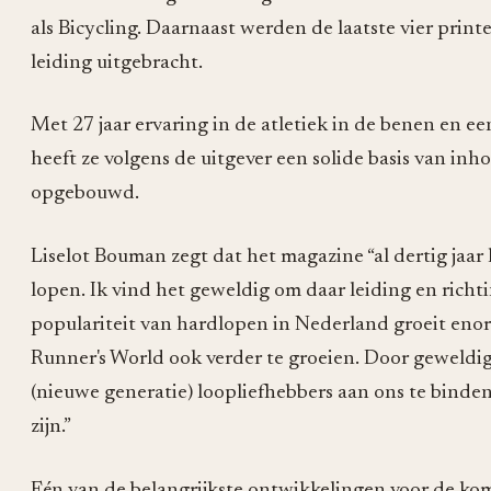
als Bicycling. Daarnaast werden de laatste vier prin
leiding uitgebracht.
Met 27 jaar ervaring in de atletiek in de benen en ee
heeft ze volgens de uitgever een solide basis van inh
opgebouwd.
Liselot Bouman zegt dat het magazine “al dertig jaar
lopen. Ik vind het geweldig om daar leiding en rich
populariteit van hardlopen in Nederland groeit enor
Runner's World ook verder te groeien. Door geweldig
(nieuwe generatie) loopliefhebbers aan ons te binden,
zijn.”
Eén van de belangrijkste ontwikkelingen voor de kom