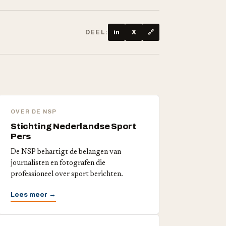
DEEL:
in
X
🔗
OVER DE NSP
Stichting Nederlandse Sport
Pers
De NSP behartigt de belangen van
journalisten en fotografen die
professioneel over sport berichten.
Lees meer →