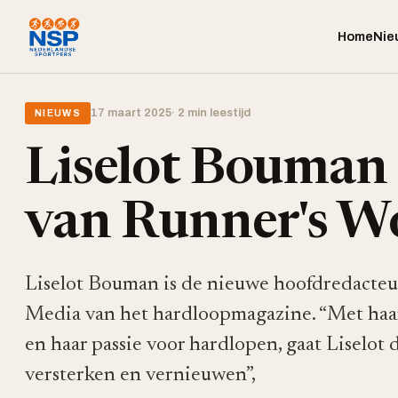
Home
Nie
17 maart 2025
· 2 min leestijd
NIEUWS
Liselot Bouman
van Runner's W
Liselot Bouman is de nieuwe hoofdredacteu
Media van het hardloopmagazine. “Met haar 
en haar passie voor hardlopen, gaat Liselot
versterken en vernieuwen”,