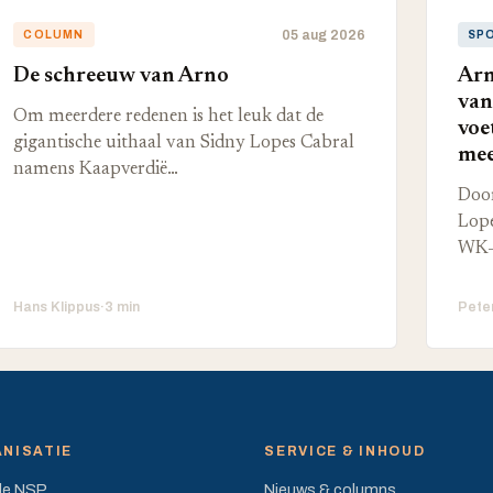
05 aug 2026
COLUMN
SP
De schreeuw van Arno
Arn
van
Om meerdere redenen is het leuk dat de
voe
gigantische uithaal van Sidny Lopes Cabral
mee
namens Kaapverdië…
Door
Lope
WK-
Hans Klippus
·
3 min
Pete
NISATIE
SERVICE & INHOUD
de NSP
Nieuws & columns