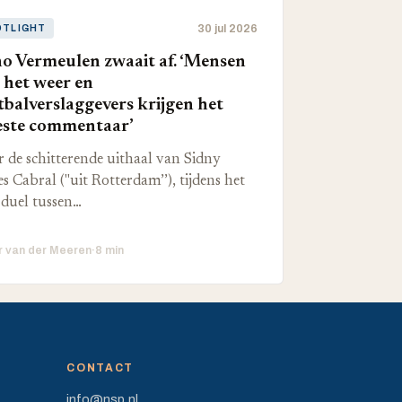
30 jul 2026
OTLIGHT
o Vermeulen zwaait af. ‘Mensen
 het weer en
tbalverslaggevers krijgen het
ste commentaar’
 de schitterende uithaal van Sidny
s Cabral ("uit Rotterdam’’), tijdens het
duel tussen…
r van der Meeren
·
8 min
CONTACT
info@nsp.nl