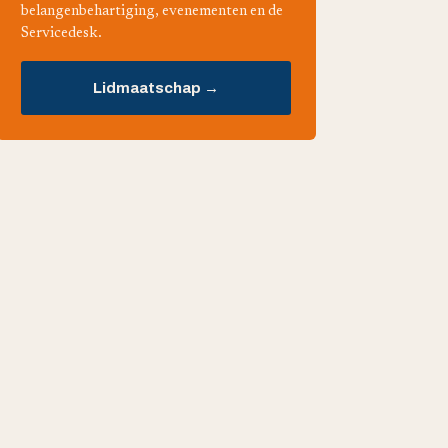
belangenbehartiging, evenementen en de
Servicedesk.
Lidmaatschap →