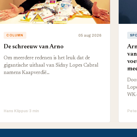
05 aug 2026
COLUMN
SP
De schreeuw van Arno
Arn
van
Om meerdere redenen is het leuk dat de
voe
gigantische uithaal van Sidny Lopes Cabral
mee
namens Kaapverdië…
Door
Lope
WK-
Hans Klippus
·
3 min
Pete