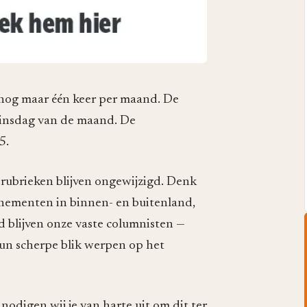
 nog maar één keer per maand. De
dinsdag van de maand. De
5.
e rubrieken blijven ongewijzigd. Denk
venementen in binnen- en buitenland,
d blijven onze vaste columnisten —
un scherpe blik werpen op het
nodigen wij je van harte uit om dit ter