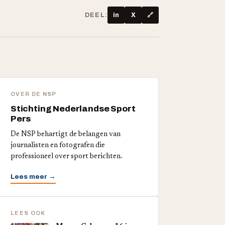
DEEL:
in
X
🔗
OVER DE NSP
Stichting Nederlandse Sport
Pers
De NSP behartigt de belangen van
journalisten en fotografen die
professioneel over sport berichten.
Lees meer →
LEES OOK