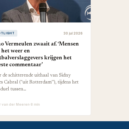
30 jul 2026
OTLIGHT
o Vermeulen zwaait af. ‘Mensen
 het weer en
tbalverslaggevers krijgen het
ste commentaar’
 de schitterende uithaal van Sidny
s Cabral ("uit Rotterdam’’), tijdens het
duel tussen…
r van der Meeren
·
8 min