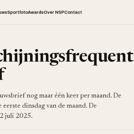
uws
Sportfoto
Awards
Over NSP
Contact
chijningsfrequent
f
euwsbrief nog maar één keer per maand. De
e eerste dinsdag van de maand. De
2 juli 2025.