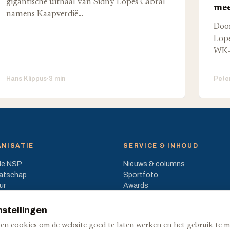
gigantische uithaal van Sidny Lopes Cabral
mee
namens Kaapverdië…
Door
Lope
WK-
Hans Klippus
·
3 min
Pete
NISATIE
SERVICE & INHOUD
de NSP
Nieuws & columns
atschap
Sportfoto
ur
Awards
en & beleid
Medialijst
nstellingen
en cookies om de website goed te laten werken en het gebruik te m