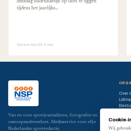
dinsdag nadrukkelijk op tafel te liggen
tijdens het jaarlijks…
Gerard den Elt
·
3 min
ORGA
Over 
Lidma
Bestu
Statut
Van en voor sportjournalisten, fotografen en
Cookie-i
omroepmedewerkers. Mediaservice voor elke
Wij gebruik
Nederlandse sportredactie.