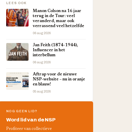
LEES OOK
Manon Colson na 16 jaar
terug in de Tour: veel
veranderd, maar ook
verrassend veel hetzelfde
06 aug 2026
Jan Feith (1874-1944),
Influencer in het
interbellum
06 aug 2026
Aftrap voor de nieuwe
NSP-website – nu in oranje
en blauw!
05 aug 2026
NOG GEEN LID?
Word lid van de NSP
Profiteer van collectieve