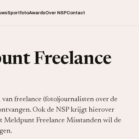
uws
Sportfoto
Awards
Over NSP
Contact
unt Freelance
an freelance (foto)journalisten over de
 ontvangen. Ook de NSP krijgt hierover
t Meldpunt Freelance Misstanden wil de
gen.