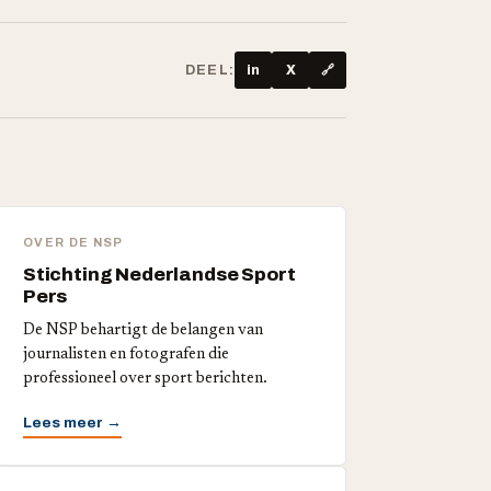
DEEL:
in
X
🔗
OVER DE NSP
Stichting Nederlandse Sport
Pers
De NSP behartigt de belangen van
journalisten en fotografen die
professioneel over sport berichten.
Lees meer →