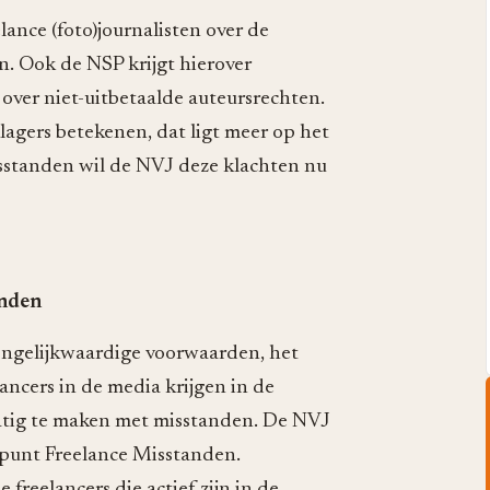
ance (foto)journalisten over de
n. Ook de NSP krijgt hierover
over niet-uitbetaalde auteursrechten.
agers betekenen, dat ligt meer op het
sstanden wil de NVJ deze klachten nu
anden
ongelijkwaardige voorwaarden, het
lancers in de media krijgen in de
atig te maken met misstanden. De NVJ
dpunt Freelance Misstanden.
freelancers die actief zijn in de