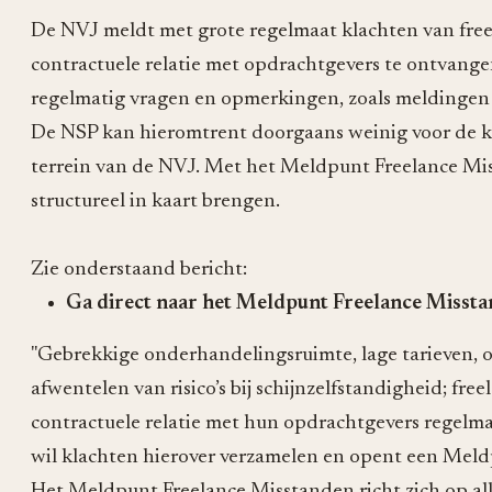
De NVJ
meldt met grote regelmaat klachten van freel
contractuele relatie met opdrachtgevers te ontvange
regelmatig vragen en opmerkingen, zoals meldingen 
De NSP kan hieromtrent doorgaans weinig voor de kl
terrein van de NVJ. Met het Meldpunt Freelance Mi
structureel in kaart brengen.
Zie onderstaand bericht:
Ga direct naar het
Meldpunt Freelance Misst
"Gebrekkige onderhandelingsruimte, lage tarieven, 
afwentelen van risico’s bij schijnzelfstandigheid; free
contractuele relatie met hun opdrachtgevers regelm
wil klachten hierover verzamelen en opent een Mel
Het Meldpunt Freelance Misstanden richt zich op alle 