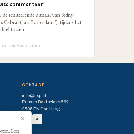
ste commentaar’
 de schitterende uithaal van Sidny
s Cabral ("uit Rotterdam’’), tijdens het
duel tussen…
r van der Meeren
·
8 min
CONTACT
info@nsp.nl
Prinses Beatrixlaan 582
2595 BM Den Haag
✕
FB
X
eten. Lees