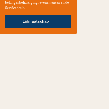
belangenbehartiging, evenementen en de
Servicedesk.
Lidmaatschap →