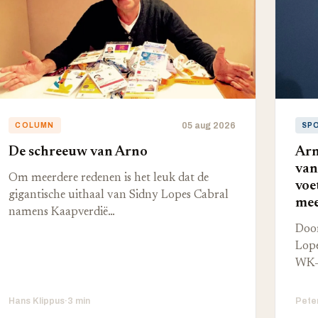
05 aug 2026
COLUMN
SP
De schreeuw van Arno
Arn
van
Om meerdere redenen is het leuk dat de
voe
gigantische uithaal van Sidny Lopes Cabral
mee
namens Kaapverdië…
Door
Lope
WK-
Hans Klippus
·
3 min
Pete