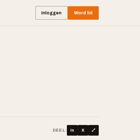
Inloggen
Word lid
DEEL:
in
X
🔗