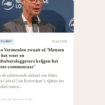
30 jul 2026
OTLIGHT
o Vermeulen zwaait af. ‘Mensen
 het weer en
tbalverslaggevers krijgen het
ste commentaar’
 de schitterende uithaal van Sidny
s Cabral ("uit Rotterdam’’), tijdens het
duel tussen…
r van der Meeren
·
8 min