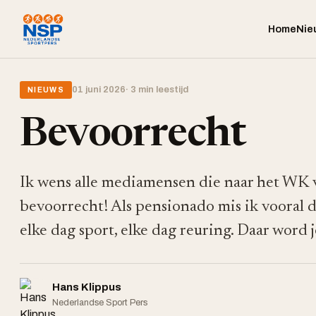
Home
Nie
01 juni 2026
· 3 min leestijd
NIEUWS
Bevoorrecht
Ik wens alle mediamensen die naar het WK vo
bevoorrecht! Als pensionado mis ik vooral d
elke dag sport, elke dag reuring. Daar word j
Hans Klippus
Nederlandse Sport Pers