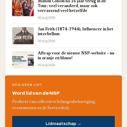
Manon Colson na 16 jaar terug in de
Tour: veel veranderd, maar ook
verrassend veel hetzelfde
06 aug 2026
Jan Feith (1874-1944), Influencer in het
interbellum
06 aug 2026
Aftrap voor de nieuwe NSP-website – nu
in oranje en blauw!
05 aug 2026
NOG GEEN LID?
Word lid van de NSP
Profiteer van collectieve belangenbehartiging,
evenementen en de Servicedesk.
Lidmaatschap →