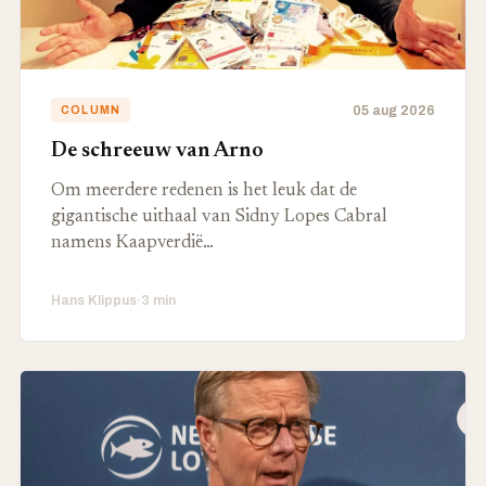
05 aug 2026
COLUMN
De schreeuw van Arno
Om meerdere redenen is het leuk dat de
gigantische uithaal van Sidny Lopes Cabral
namens Kaapverdië…
Hans Klippus
·
3 min