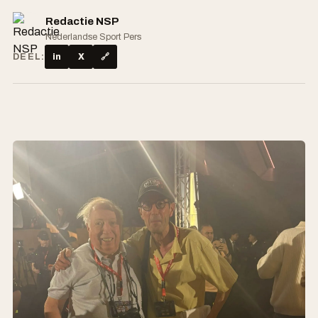
Redactie NSP
Nederlandse Sport Pers
DEEL:
in
X
🔗