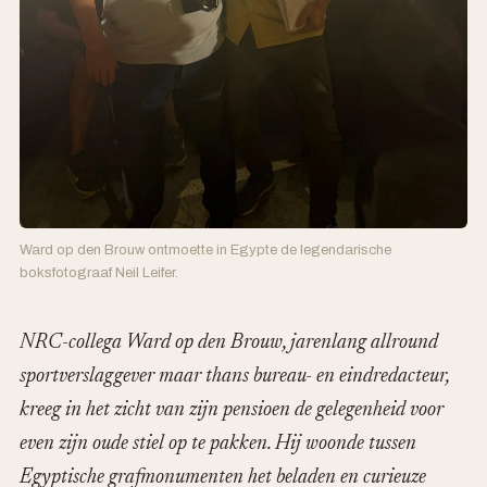
Ward op den Brouw ontmoette in Egypte de legendarische
boksfotograaf Neil Leifer.
NRC-collega Ward op den Brouw, jarenlang allround
sportverslaggever maar thans bureau- en eindredacteur,
kreeg in het zicht van zijn pensioen de gelegenheid voor
even zijn oude stiel op te pakken. Hij woonde tussen
Egyptische grafmonumenten het beladen en curieuze