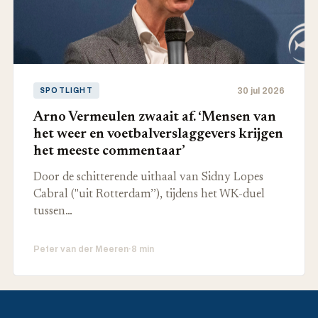
30 jul 2026
SPOTLIGHT
Arno Vermeulen zwaait af. ‘Mensen van
het weer en voetbalverslaggevers krijgen
het meeste commentaar’
Door de schitterende uithaal van Sidny Lopes
Cabral ("uit Rotterdam’’), tijdens het WK-duel
tussen…
Peter van der Meeren
·
8 min