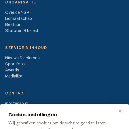
ORGANISATIE
Over de NSP
Lidmaatschap
Bestuur
Statuten & beleid
SERVICE & INHOUD
Nieuws & columns
Sportfoto
Awards
Medialijst
CONTACT
info@nsp.nl
Prinses Beatrixlaan 582
✕
Cookie-instellingen
2595 BM Den Haag
Wij gebruiken cookies om de website goed te laten
FB
X