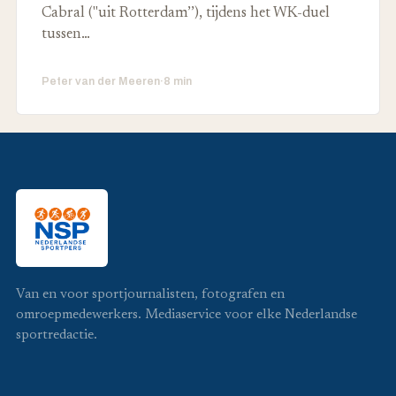
Cabral ("uit Rotterdam’’), tijdens het WK-duel
tussen…
Peter van der Meeren
·
8 min
Van en voor sportjournalisten, fotografen en
omroepmedewerkers. Mediaservice voor elke Nederlandse
sportredactie.