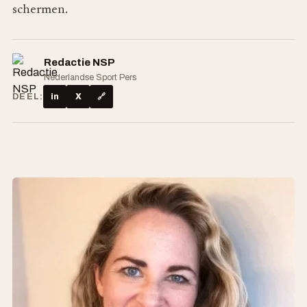
schermen.
Redactie NSP
Nederlandse Sport Pers
DEEL:
in
X
🔗