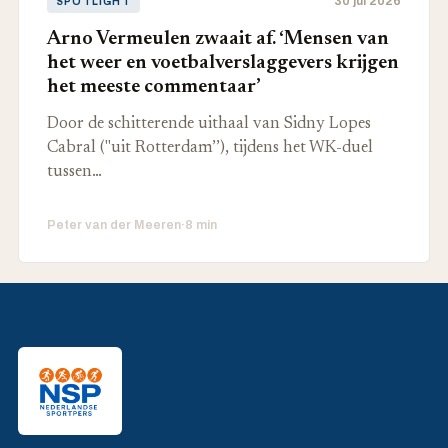
30 jul 2026
SPOTLIGHT
Arno Vermeulen zwaait af. ‘Mensen van
het weer en voetbalverslaggevers krijgen
het meeste commentaar’
Door de schitterende uithaal van Sidny Lopes
Cabral ("uit Rotterdam’’), tijdens het WK-duel
tussen…
Peter van der Meeren
·
8 min