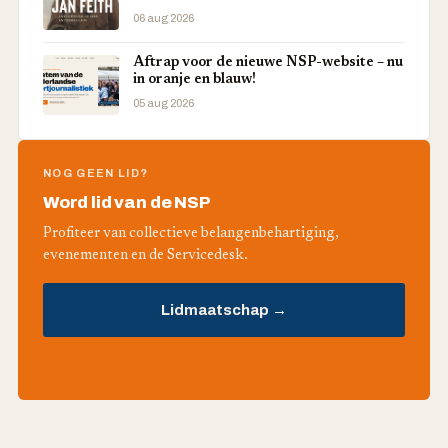
06 aug 2026
Aftrap voor de nieuwe NSP-website – nu
in oranje en blauw!
05 aug 2026
NOG GEEN LID?
Word lid van de NSP
Profiteer van collectieve belangenbehartiging,
evenementen en de Servicedesk.
Lidmaatschap →