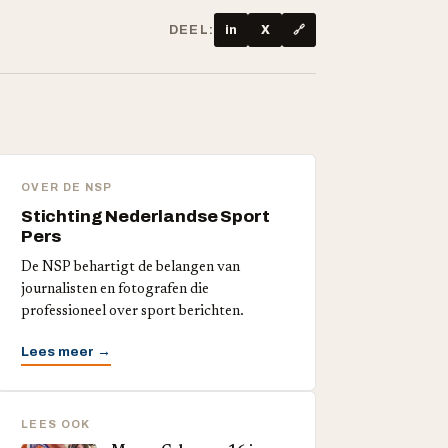
DEEL:
in
X
🔗
OVER DE NSP
Stichting Nederlandse Sport
Pers
De NSP behartigt de belangen van
journalisten en fotografen die
professioneel over sport berichten.
Lees meer →
LEES OOK