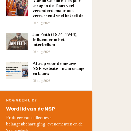
Manon Colson na 16 jaar
terug in de Tour: veel
veranderd, maar ook
verrassend veel hetzelfde
06 aug 2026
Jan Feith (1874-1944),
Influencer in het
interbellum
06 aug 2026
Aftrap voor de nieuwe
NSP-website – nu in oranje
en blauw!
05 aug 2026
NOG GEEN LID?
Word lid van de NSP
Profiteer van collectieve
belangenbehartiging, evenementen en de
Servicedesk.