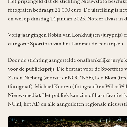
Het prijzengeld dat de stichting Nieuwsfoto beschik
fotografen bedraagt 21.000 euro. De uitreiking is net 
en wel op dinsdag 14 januari 2025. Noteer alvast in 
Vorig jaar gingen Robin van Lonkhuijsen (juryprijs) e
categorie Sportfoto van het Jaar met de eer strijken.
Door de stichting aangestelde onafhankelijke jury’s
voor de publieksprijs. Die bestaat voor de Sportfoto 
Zanen-Nieberg (voorzitter NOC*NSF), Leo Blom (free
(fotograaf), Michael Kooren ( fotograaf) en Wilco W
Nieuwsmedia). Het publiek kan zijn of haar favoriet k
NU.nl, het AD en alle aangesloten regionale nieuwsti