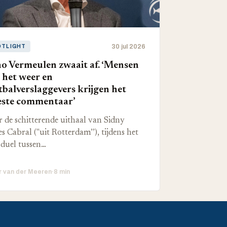
30 jul 2026
OTLIGHT
o Vermeulen zwaait af. ‘Mensen
 het weer en
tbalverslaggevers krijgen het
ste commentaar’
 de schitterende uithaal van Sidny
s Cabral ("uit Rotterdam’’), tijdens het
duel tussen…
r van der Meeren
·
8 min