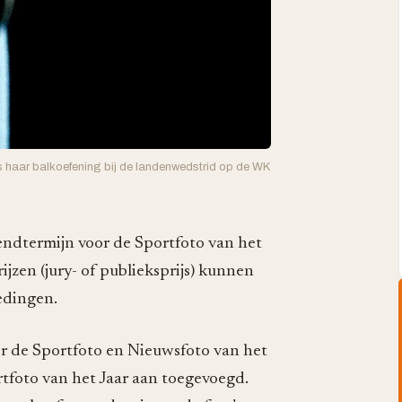
s haar balkoefening bij de landenwedstrid op de WK
zendtermijn voor de Sportfoto van het
jzen (jury- of publieksprijs) kunnen
edingen.
oor de Sportfoto en Nieuwsfoto van het
ortfoto van het Jaar aan toegevoegd.