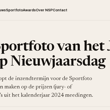
uws
Sportfoto
Awards
Over NSP
Contact
portfoto van het 
op Nieuwjaarsdag
oopt de inzendtermijn voor de Sportfoto
n maken op de prijzen (jury- of
’s uit het kalenderjaar 2024 meedingen.