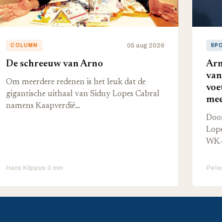
05 aug 2026
COLUMN
SP
De schreeuw van Arno
Arn
van
Om meerdere redenen is het leuk dat de
voe
gigantische uithaal van Sidny Lopes Cabral
mee
namens Kaapverdië…
Door
Lope
WK-
Hans Klippus
·
3 min
Pete