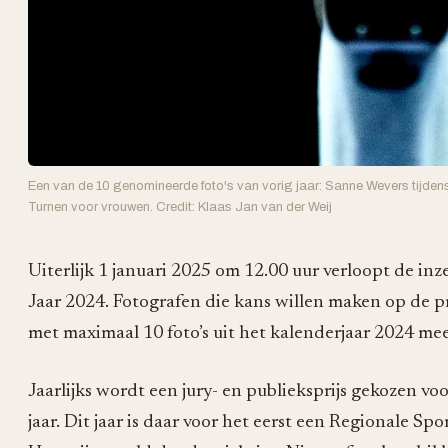
Een van de 10 genomineerde foto's van vorig jaar: Sanne Wevers tijden
Turnen voor vrouwen. Credit: Klaas Jan van der Weij
Uiterlijk 1 januari 2025 om 12.00 uur verloopt de in
Jaar 2024. Fotografen die kans willen maken op de pri
met maximaal 10 foto’s uit het kalenderjaar 2024 me
Jaarlijks wordt een jury- en publieksprijs gekozen v
jaar. Dit jaar is daar voor het eerst een Regionale Sp