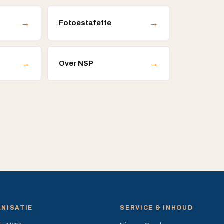
→
→
Fotoestafette
→
→
Over NSP
NISATIE
SERVICE & INHOUD