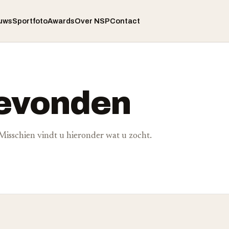
uws
Sportfoto
Awards
Over NSP
Contact
gevonden
. Misschien vindt u hieronder wat u zocht.