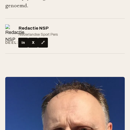
genoemd.
Redactie NSP
Nederlandse Sport Pers
DEEL:
in
X
🔗