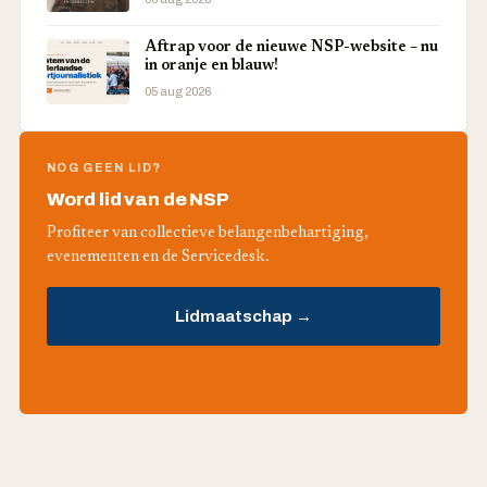
Aftrap voor de nieuwe NSP-website – nu
in oranje en blauw!
05 aug 2026
NOG GEEN LID?
Word lid van de NSP
Profiteer van collectieve belangenbehartiging,
evenementen en de Servicedesk.
Lidmaatschap →