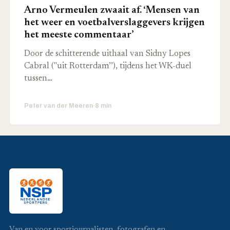
Arno Vermeulen zwaait af. ‘Mensen van
het weer en voetbalverslaggevers krijgen
het meeste commentaar’
Door de schitterende uithaal van Sidny Lopes
Cabral ("uit Rotterdam’’), tijdens het WK-duel
tussen…
Peter van der Meeren
·
8 min
Van en voor sportjournalisten, fotografen en