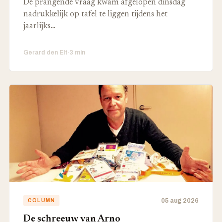
De prangende vraag kwam afgelopen dinsdag
nadrukkelijk op tafel te liggen tijdens het
jaarlijks…
Gerard den Elt
·
3 min
05 aug 2026
COLUMN
De schreeuw van Arno