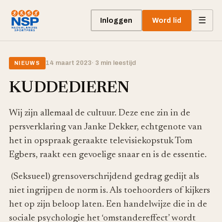
☰
Inloggen
Word lid
14 maart 2023
· 3 min leestijd
NIEUWS
KUDDEDIEREN
Wij zijn allemaal de cultuur. Deze ene zin in de
persverklaring van Janke Dekker, echtgenote van
het in opspraak geraakte televisiekopstuk Tom
Egbers, raakt een gevoelige snaar en is de essentie.
(Seksueel) grensoverschrijdend gedrag gedijt als
niet ingrijpen de norm is. Als toehoorders of kijkers
het op zijn beloop laten. Een handelwijze die in de
sociale psychologie het ‘omstandereffect’ wordt