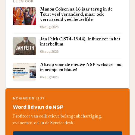
LEES OOK
Manon Colson na 16 jaar terug in de
Tour: veel veranderd, maar ook
verrassend veel hetzelfde
06 aug 2026
Jan Feith (1874-1944), Influencer in het
interbellum
06 aug 2026
Aftrap voor de nieuwe NSP-website – nu
in oranje en blauw!
05 aug 2026
NOG GEEN LID?
Word lid van de NSP
Profiteer van collectieve belangenbehartiging,
evenementen en de Servicedesk.