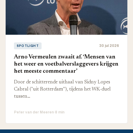
30 jul 2026
SPOTLIGHT
Arno Vermeulen zwaait af. ‘Mensen van
het weer en voetbalverslaggevers krijgen
het meeste commentaar’
Door de schitterende uithaal van Sidny Lopes
Cabral ("uit Rotterdam’’), tijdens het WK-duel
tussen…
Peter van der Meeren
·
8 min