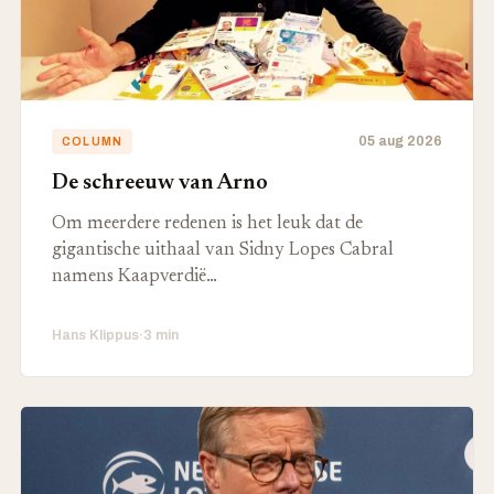
05 aug 2026
COLUMN
De schreeuw van Arno
Om meerdere redenen is het leuk dat de
gigantische uithaal van Sidny Lopes Cabral
namens Kaapverdië…
Hans Klippus
·
3 min