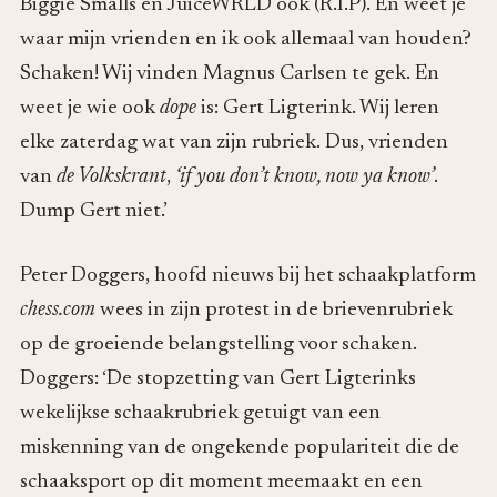
Biggie Smalls en JuiceWRLD ook (R.I.P). En weet je
waar mijn vrienden en ik ook allemaal van houden?
Schaken! Wij vinden Magnus Carlsen te gek. En
weet je wie ook
dope
is: Gert Ligterink. Wij leren
elke zaterdag wat van zijn rubriek. Dus, vrienden
van
de Volkskrant
,
‘if you don’t know, now ya know’
.
Dump Gert niet.’
Peter Doggers, hoofd nieuws bij het schaakplatform
chess.com
wees in zijn protest in de brievenrubriek
op de groeiende belangstelling voor schaken.
Doggers: ‘De stopzetting van Gert Ligterinks
wekelijkse schaakrubriek getuigt van een
miskenning van de ongekende populariteit die de
schaaksport op dit moment meemaakt en een