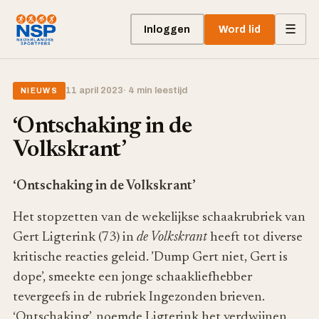
☰
Inloggen
Word lid
11 april 2023
· 4 min leestijd
NIEUWS
‘Ontschaking in de
Volkskrant’
‘Ontschaking in de Volkskrant’
Het stopzetten van de wekelijkse schaakrubriek van
Gert Ligterink (73) in
de Volkskrant
heeft tot diverse
kritische reacties geleid. ’Dump Gert niet, Gert is
dope’, smeekte een jonge schaakliefhebber
tevergeefs in de rubriek Ingezonden brieven.
‘Ontschaking’, noemde Ligterink het verdwijnen