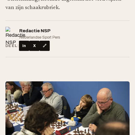
van zijn schaakrubriek.
Redactie NSP
Nederlandse Sport Pers
DEEL:
in
X
🔗