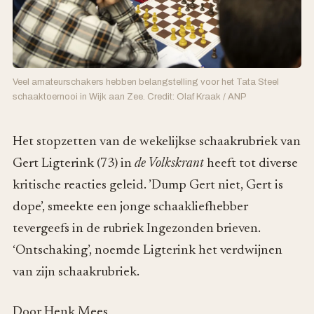
Veel amateurschakers hebben belangstelling voor het Tata Steel
schaaktoernooi in Wijk aan Zee. Credit: Olaf Kraak / ANP
Het stopzetten van de wekelijkse schaakrubriek van
Gert Ligterink (73) in
de Volkskrant
heeft tot diverse
kritische reacties geleid. ’Dump Gert niet, Gert is
dope’, smeekte een jonge schaakliefhebber
tevergeefs in de rubriek Ingezonden brieven.
‘Ontschaking’, noemde Ligterink het verdwijnen
van zijn schaakrubriek.
Door Henk Mees