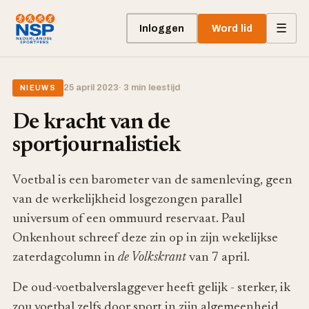
☰
Inloggen
Word lid
25 april 2023
· 3 min leestijd
NIEUWS
De kracht van de
sportjournalistiek
Voetbal is een barometer van de samenleving, geen
van de werkelijkheid losgezongen parallel
universum of een ommuurd reservaat. Paul
Onkenhout schreef deze zin op in zijn wekelijkse
zaterdagcolumn in
de Volkskrant
van 7 april.
De oud-voetbalverslaggever heeft gelijk - sterker, ik
zou voetbal zelfs door sport in zijn algemeenheid