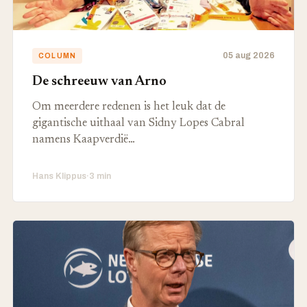
05 aug 2026
COLUMN
De schreeuw van Arno
Om meerdere redenen is het leuk dat de
gigantische uithaal van Sidny Lopes Cabral
namens Kaapverdië…
Hans Klippus
·
3 min