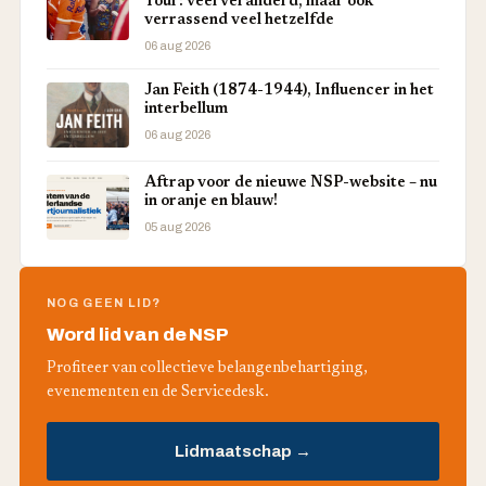
Tour: veel veranderd, maar ook
verrassend veel hetzelfde
06 aug 2026
Jan Feith (1874-1944), Influencer in het
interbellum
06 aug 2026
Aftrap voor de nieuwe NSP-website – nu
in oranje en blauw!
05 aug 2026
NOG GEEN LID?
Word lid van de NSP
Profiteer van collectieve belangenbehartiging,
evenementen en de Servicedesk.
Lidmaatschap →