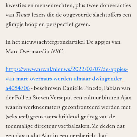
kwesties en mensenrechten, plus twee doneeracties
van
Trouw
-lezers die de opgevoerde slachtoffers een
glimpje hoop en perspectief gaven.
In het nieuwsachtergrondartikel 'De appjes van
Marc Overmars' in
NRC
-
https://www.nrc.nl/nieuws/2022/02/07/de-appjes-
van-marc-overmars-werden-almaar-dwingender-
a4084706
- beschreven Danielle Pinedo, Fabian van
der Poll en Steven Verseput een cultuur binnen Ajax
waarin werkneemsters geconfronteerd werden met
(seksueel) grensoverschrijdend gedrag van de
toenmalige directeur voetbalzaken. Ze deden dat
een dag nadat Ajax in een persbericht had