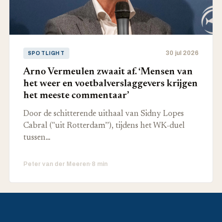
30 jul 2026
SPOTLIGHT
Arno Vermeulen zwaait af. ‘Mensen van
het weer en voetbalverslaggevers krijgen
het meeste commentaar’
Door de schitterende uithaal van Sidny Lopes
Cabral ("uit Rotterdam’’), tijdens het WK-duel
tussen…
Peter van der Meeren
·
8 min