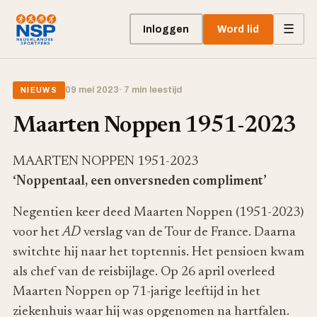
☰
Inloggen
Word lid
09 mei 2023
· 7 min leestijd
NIEUWS
Maarten Noppen 1951-2023
MAARTEN NOPPEN 1951-2023
‘Noppentaal, een onversneden compliment’
Negentien keer deed Maarten Noppen (1951-2023)
voor het
AD
verslag van de Tour de France. Daarna
switchte hij naar het toptennis. Het pensioen kwam
als chef van de reisbijlage. Op 26 april overleed
Maarten Noppen op 71-jarige leeftijd in het
ziekenhuis waar hij was opgenomen na hartfalen.