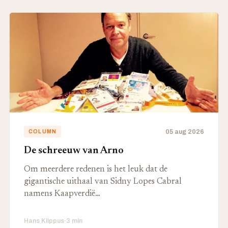
05 aug 2026
COLUMN
De schreeuw van Arno
Om meerdere redenen is het leuk dat de
gigantische uithaal van Sidny Lopes Cabral
namens Kaapverdië…
Hans Klippus
·
3 min