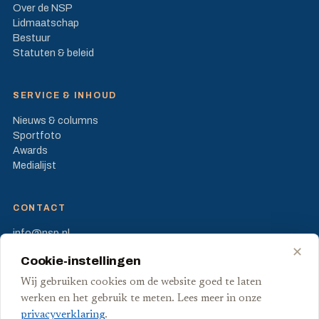
Over de NSP
Lidmaatschap
Bestuur
Statuten & beleid
SERVICE & INHOUD
Nieuws & columns
Sportfoto
Awards
Medialijst
CONTACT
info@nsp.nl
Prinses Beatrixlaan 582
✕
Cookie-instellingen
2595 BM Den Haag
Wij gebruiken cookies om de website goed te laten
FB
X
werken en het gebruik te meten. Lees meer in onze
privacyverklaring
.