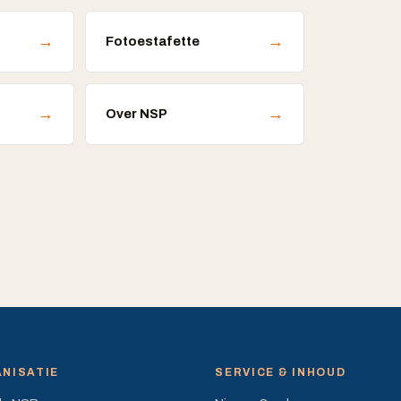
→
→
Fotoestafette
→
→
Over NSP
NISATIE
SERVICE & INHOUD