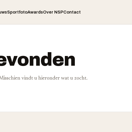
uws
Sportfoto
Awards
Over NSP
Contact
gevonden
. Misschien vindt u hieronder wat u zocht.